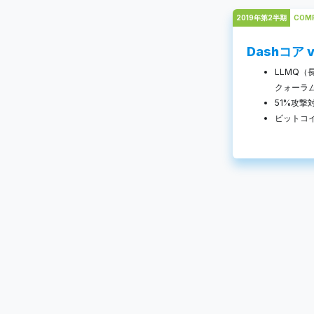
2019年第2半期
COM
Dashコア v
LLMQ
クォーラ
51%攻
ビットコ