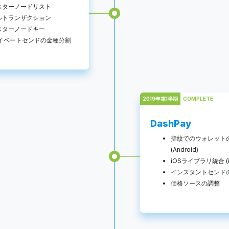
スターノードリスト
ルトランザクション
スターノードキー
プライベートセンドの金種分割
2019年第1半期
COMPLETE
DashPay
指紋でのウォレット
(Android)
iOSライブラリ統合 (i
インスタントセンドの受
価格ソースの調整