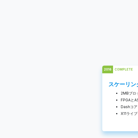
2016
COMPLETE
スケーリン
2MBブロ
FPGAとA
Dashコ
X11ライ