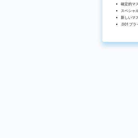
確定的マ
スペシャ
新しいマ
.001 