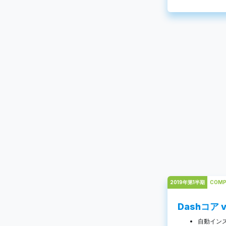
2019年第1半期
COMP
Dashコア v
自動イン