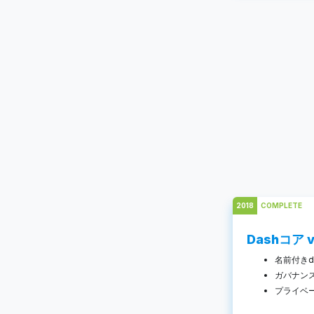
2018
COMPLETE
Dashコア v
名前付きde
ガバナン
プライベ