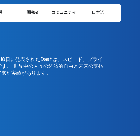
関
開発者
コミュニティ
日本語
English
Deutsch
Ελληνικά
Español
Filipino
Français
Italiano
Nederlands
18日に発表されたDashは、スピード、プライ
す。 世界中の人々の経済的自由と未来の支払
Polski
Português
て来た実績があります。
Русский
Tiếng Việt
Türkçe
Українська
简体中文
繁體中文
한국어
日本語
ไทย
العربية
فارسی