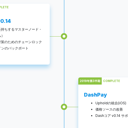
PLETE
0.14
（長持ちするマスターノード・
ム）
撃対策のためのチェーンロック
インのバックポート
2019年第3半期
COMPLETE
DashPay
Upholdの統合(iOS)
価格ソースの改善
Dashコア v0.14 サ