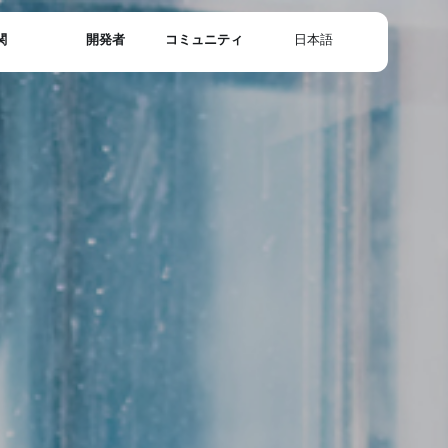
関
開発者
コミュニティ
日本語
English
Deutsch
Ελληνικά
Español
Filipino
Français
Italiano
Nederlands
Polski
Português
Русский
Tiếng Việt
Türkçe
Українська
简体中文
繁體中文
한국어
日本語
ไทย
العربية
فارسی