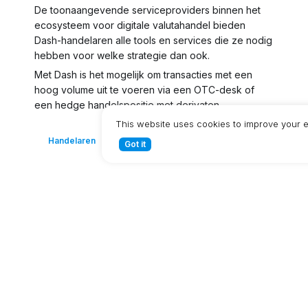
De toonaangevende serviceproviders binnen het
ecosysteem voor digitale valutahandel bieden
Dash-handelaren alle tools en services die ze nodig
hebben voor welke strategie dan ook.
Met Dash is het mogelijk om transacties met een
hoog volume uit te voeren via een OTC-desk of
een hedge handelspositie met derivaten.
This website uses cookies to improve your 
Handelaren
On-chain statistieken
Got it
Uitgebreide
diensten
Financiële diensten in cryptocurrency zijn een
cruciaal onderdeel om de flexibiliteit, efficiëntie,
beveiliging en zichtbaarheid door rapportage te