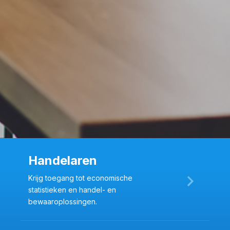
Handelaren
Krijg toegang tot economische
statistieken en handel- en
bewaaroplossingen.