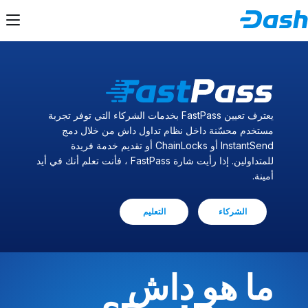
يعترف تعيين FastPass بخدمات الشركاء التي توفر تجربة
مستخدم محسّنة داخل نظام تداول داش من خلال دمج
InstantSend أو ChainLocks أو تقديم خدمة فريدة
للمتداولين. إذا رأيت شارة FastPass ، فأنت تعلم أنك في أيد
أمينة.
الشركاء
التعليم
ما هو داش