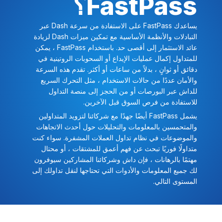
FastPass؟
يساعدك FastPass على الاستفادة من سرعة Dash عبر
التبادلات والأنظمة الأساسية مع تمكين ميزات Dash لزيادة
عائد الاستثمار إلى أقصى حد. باستخدام FastPass ، يمكن
للمتداول إكمال عمليات الإيداع أو السحوبات الروتينية في
دقائق أو ثوانٍ ، بدلاً من ساعات أو أكثر. تقدم هذه السرعة
والأمان عددًا من حالات الاستخدام ، مثل التحرك السريع
للداش عبر البورصات أو من الحجز إلى منصة التداول
للاستفادة من فرص السوق قبل الآخرين.
يشمل FastPass أيضًا جهدًا مع شركائنا لتزويد المتداولين
والمتحمسين بالمعلومات والتحليلات حول أحدث الاتجاهات
والموضوعات في نظام تداول العملات المشفرة. سواء كنت
متداولًا فوريًا تبحث عن فهم أعمق للمشتقات ، أو محتال
مهتمًا بالرهانات ، فإن داش وشركائنا المشاركين سيوفرون
لك جميع المعلومات والأدوات التي تحتاجها لنقل تداولك إلى
المستوى التالي.