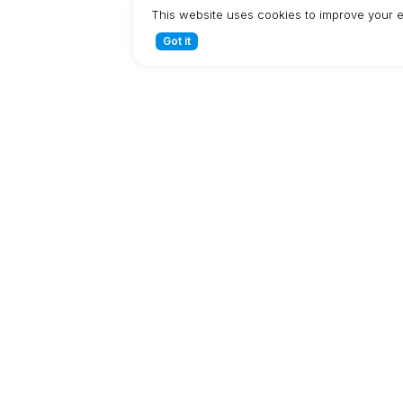
This website uses cookies to improve your 
Got it
Миттєво
підтверджені
транзакції
Створивши Dash, ви отримаєте доступ до
механізмів фінансування для творців додатків і
миттєво підтверджених транзакцій.
Read more